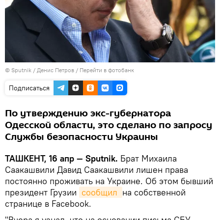
© Sputnik / Денис Петров
/
Перейти в фотобанк
Подписаться
По утверждению экс-губернатора
Одесской области, это сделано по запросу
Службы безопасности Украины
ТАШКЕНТ, 16 апр — Sputnik.
Брат Михаила
Саакашвили Давид Саакашвили лишен права
постоянно проживать на Украине. Об этом бывший
президент Грузии
сообщил 
на собственной
странице в Facebook.
"Вчера я узнал, что на основании письма СБУ