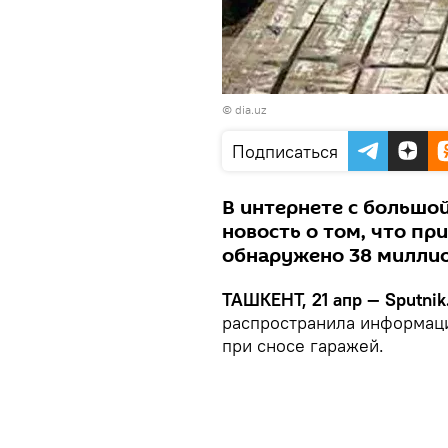
©
dia.uz
Подписаться
В интернете с большо
новость о том, что пр
обнаружено 38 милли
ТАШКЕНТ, 21 апр — Sputnik
распространила информац
при сносе гаражей.