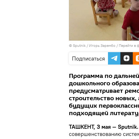
© Sputnik / Игорь Зарембо
/
Перейти в 
Подписаться
Программа по дальне
дошкольного образова
предусматривает ремо
строительство новых, 
будущих первоклассни
подходящей литерату
ТАШКЕНТ, 3 мая — Sputnik
совершенствованию систем