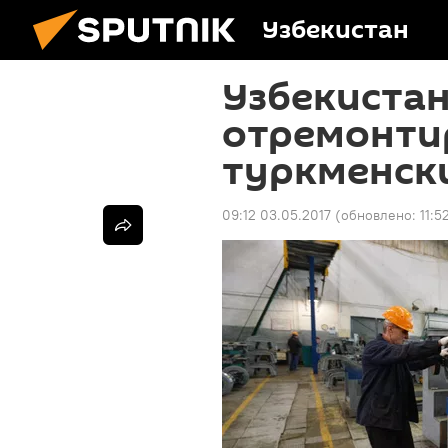
Узбекистан
Узбекиста
отремонти
туркменск
09:12 03.05.2017
(обновлено:
11:5