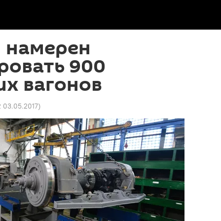
н намерен
ровать 900
их вагонов
2 03.05.2017
)