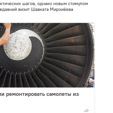
актических шагов, однако новым стимулом
 недавний визит Шавката Мирзиёева
ли ремонтировать самолеты из