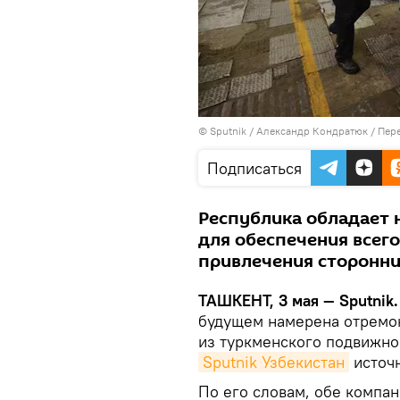
© Sputnik / Александр Кондратюк
/
Пере
Подписаться
Республика обладает 
для обеспечения всего
привлечения сторонн
ТАШКЕНТ, 3 мая — Sputnik.
будущем намерена отремон
из туркменского подвижно
Sputnik Узбекистан
источн
По его словам, обе компа