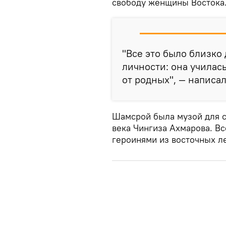
свободу женщины Востока
"Все это было близко
личности: она училас
от родных", — написа
Шамсрой была музой для 
века Чингиза Ахмарова. Вс
героинями из восточных ле