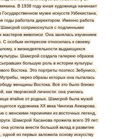
мякина. В 1938 году юная художница начинает 
 Государственном музее искусств Узбекистана, 
е годы работала директором. Именно работа 
 Шамсрой соприкоснуться с подлинными 
 мастеров живописи. Она занялась изучением 
 С особым интересом относилась к своему 
шлому, к жизнедеятельности выдающихся 
 культуры. Шамсрой создала галерею образов 
ыгравших большую роль в истории культуры 
вого Востока. Это портреты поэтесс Зебунисо, 
Мутрибы, через образы которых она пыталась 
ободу женщины Востока. Всё это было близко 
, как творческой личности: она училась 
ище втайне от родных. Шамсрой была музой 
ющегося художника ХХ века Чингиза Ахмарова. 
ые с женскими героинями из восточных легенд, 
руги. Шамсрой Хасанова прожила всего 39 лет. 
 она успела внести большой вклад в развитие 
, одной из первых заложила основу искусству 