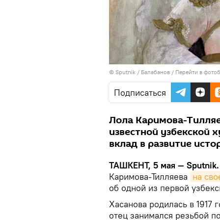
© Sputnik / Балабанов
/
Перейти в фото
Подписаться
Лола Каримова-Тилляе
известной узбекской 
вклад в развитие исто
ТАШКЕНТ, 5 мая — Sputnik.
Каримова-Тилляева
на сво
об одной из первой узбек
Хасанова родилась в 1917 
отец занимался резьбой по