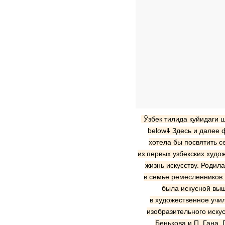
Ўзбек тилида қуйидаги ша
below⬇️ Здесь и далее
хотела бы посвятить с
из первых узбекских худо
жизнь искусству. Родил
в семье ремесленников. 
была искусной выш
в художественное учил
изобразительного искус
Бенькова и П. Гана. 