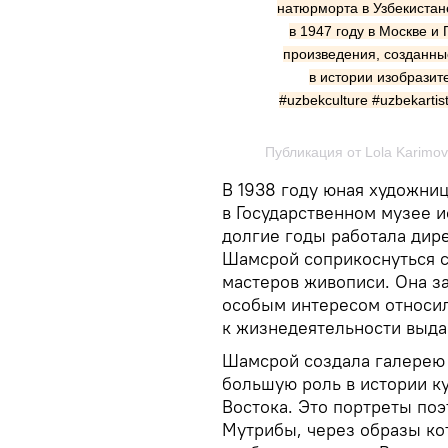
натюрморта в Узбекистан
в 1947 году в Москве и 
произведения, созданны
в истории изобразите
#uzbekculture #uzbekartist
Публикация от Lola Karimova
В 1938 году юная художниц
в Государственном музее и
долгие годы работала дир
Шамсрой соприкоснуться 
мастеров живописи. Она з
особым интересом относил
к жизнедеятельности выда
Шамсрой создала галерею
большую роль в истории к
Востока. Это портреты поэ
Мутрибы, через образы ко