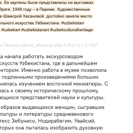
е. Ее картины были представлены на выставках 
Праге, 1948 году – в Париже. Художественные 
е Шамсрой Хасановой, достойно заняли место 
льного искусства Узбекистана. #uzbekistan 
 #uzbekart #uzbekistanart #uzbekculturalheritage
-Tillyaeva (@lola_tillyaeva) Май 4 2017 в 1:57 PDT
а начала работать экскурсоводом
скусств Узбекистана, где в дальнейшем
ектором. Именно работа в музее позволила
с подлинными произведениями больших
анялась изучением восточной миниатюры. С
ась к своему историческому прошлому,
ющихся представителей науки и культуры.
 образов выдающихся женщин, сыгравших
ультуры и литературы средневекового
тесс Зебунисо, Нодирабегим, Увайсий,
торых она пыталась изобразить духовную