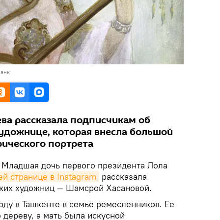
банк
ва рассказала подписчикам об
художнице, которая внесла большой
рического портрета
Младшая дочь первого президента Лола
ей странице в Instagram
рассказала
ских художниц — Шамсрой Хасановой.
году в Ташкенте в семье ремесленников. Ее
 дереву, а мать была искусной