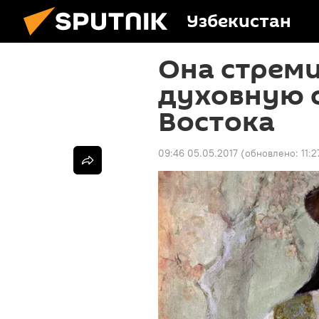
Узбекистан
Она стреми
духовную 
Востока
09:46 05.05.2017
(обновлено:
11: