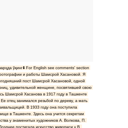
рҳда ўқинг⬇️ For English see comments' section 
 фотографии и работы Шамсрой Хасановой. Я 
егодняшний пост Шамсрой Хасановой, одной 
жниц, удивительной женщине, посвятившей свою 
ась Шамсрой Хасанова в 1917 году в Ташкенте 
Ее отец занимался резьбой по дереву, а мать 
ивальщицей. В 1933 году она поступила 
ище в Ташкенте. Здесь она учится секретам 
ства у знаменитых художников А. Волкова, П. 
Позднее постигала искусство живописи у В. 