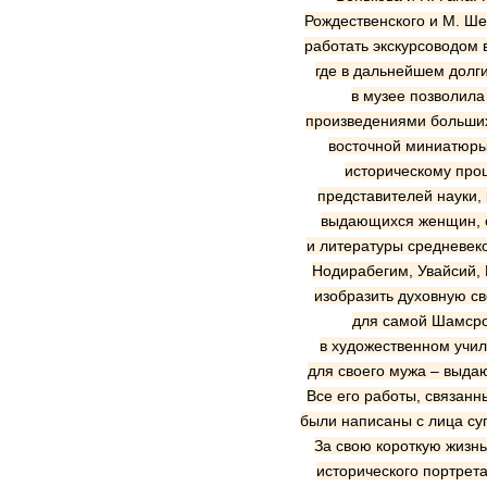
Рождественского и М. Ше
работать экскурсоводом в
где в дальнейшем долги
в музее позволила
произведениями больших
восточной миниатюры.
историческому про
представителей науки,
выдающихся женщин, с
и литературы средневеко
Нодирабегим, Увайсий, 
изобразить духовную св
для самой Шамсрой
в художественном учил
для своего мужа – выда
Все его работы, связанн
были написаны с лица суп
За свою короткую жизнь
исторического портрета