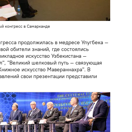
й конгресс в Самарканде
нгресса продолжилась в медресе Улугбека —
вой обители знаний, где состоялись
рикладное искусство Узбекистана —
л", "Великий шелковый путь — связующая
"Книжное искусство Мавераннахра". В
авлений свои презентации представили