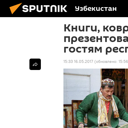
Узбекистан
Книги, ков
презентов
гостям ре
15:33 16.05.2017
(обновлено:
15:56