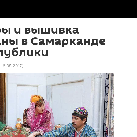
ры и вышивка
аны в Самарканде
спублики
 16.05.2017
)