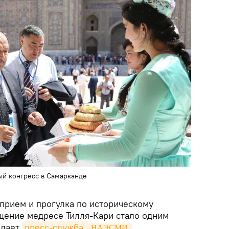
й конгресс в Самарканде
прием и прогулка по историческому
щение медресе Тилля-Кари стало одним
едает
пресс-служба 
НАЭСМИ.