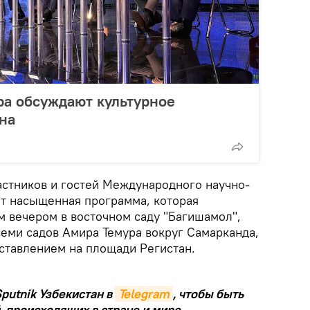
ра обсуждают культурное
на
астников и гостей Международного научно-
ет насыщенная программа, которая
 вечером в восточном саду "Багишамол",
семи садов Амира Темура вокруг Самарканда,
ставлением на площади Регистан.
putnik Узбекистан в
Telegram
, чтобы быть
, происходящих в стране и мире.