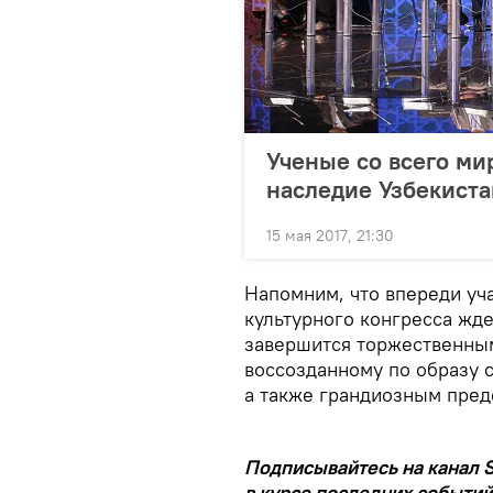
Ученые со всего ми
наследие Узбекиста
15 мая 2017, 21:30
Напомним, что впереди уч
культурного конгресса жд
завершится торжественным
воссозданному по образу 
а также грандиозным пред
Подписывайтесь на канал S
в курсе последних событий