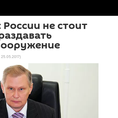
 России не стоит
раздавать
вооружение
8 25.05.2017
)