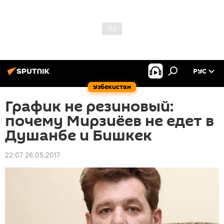
РУС
Узбекистан
График не резиновый:
почему Мирзиёев не едет в
Душанбе и Бишкек
22:07 26.05.2017