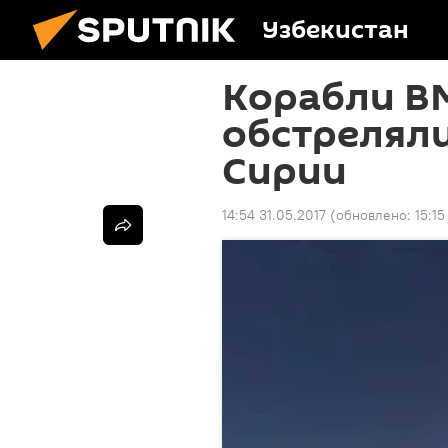
Узбекистан
Корабли В
обстреляли
Сирии
14:54 31.05.2017
(обновлено:
15:15