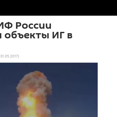
МФ России
 объекты ИГ в
 31.05.2017
)