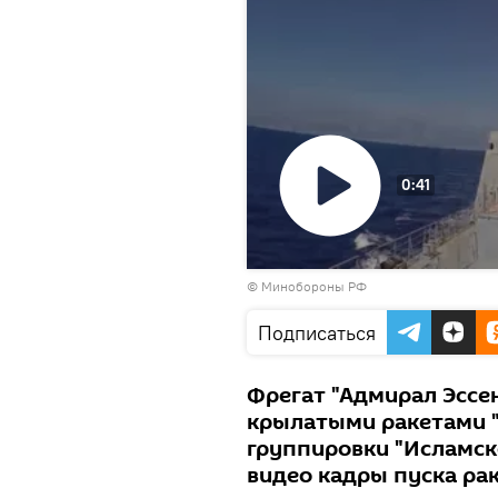
0:41
Воспроизвести
© Минобороны РФ
видео
Подписаться
Фрегат "Адмирал Эссе
крылатыми ракетами "
группировки "Исламско
видео кадры пуска ра