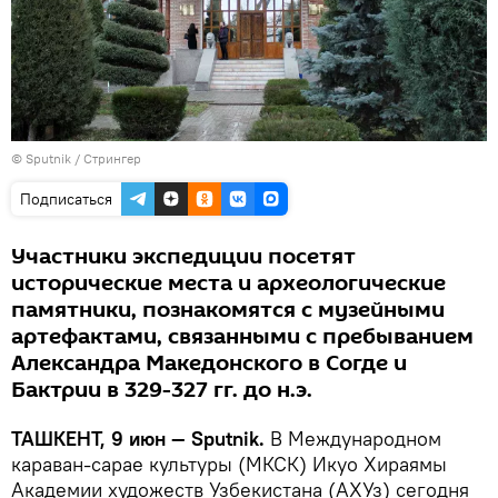
© Sputnik / Стрингер
Подписаться
Участники экспедиции посетят
исторические места и археологические
памятники, познакомятся с музейными
артефактами, связанными с пребыванием
Александра Македонского в Согде и
Бактрии в 329-327 гг. до н.э.
ТАШКЕНТ, 9 июн — Sputnik.
В Международном
караван-сарае культуры (МКСК) Икуо Хираямы
Академии художеств Узбекистана (АХУз) сегодня