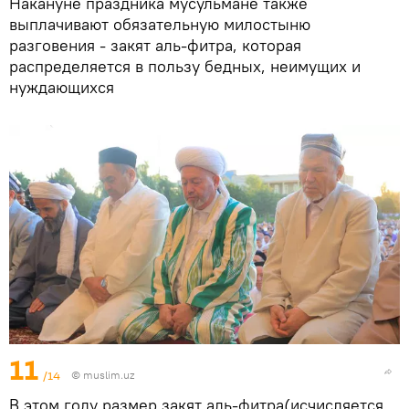
Накануне праздника мусульмане также
выплачивают обязательную милостыню
разговения - закят аль-фитра, которая
распределяется в пользу бедных, неимущих и
нуждающихся
11
/14
©
muslim.uz
В этом году размер закят аль-фитра(исчисляется