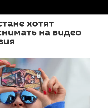
тане хотят
снимать на видео
вия