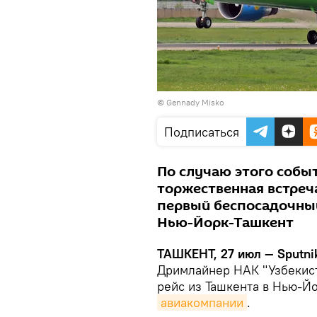
©
Gennady Misko
Подписаться
По случаю этого собы
торжественная встре
первый беспосадочны
Нью-Йорк-Ташкент
ТАШКЕНТ, 27 июл — Sputni
Дримлайнер НАК "Узбекист
рейс из Ташкента в Нью-Й
авиакомпании
.