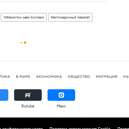
Узбекистон хаво йуллари
беспосадочный перелет
ТИКА
В МИРЕ
ЭКОНОМИКА
ОБЩЕСТВО
МИГРАЦИЯ
КУ
Rutube
Макс
а конфиденциальности
Политика использования Cookie
Прави