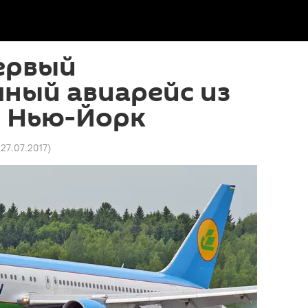
ервый
ный авиарейс из
в Нью-Йорк
 27.07.2017
)