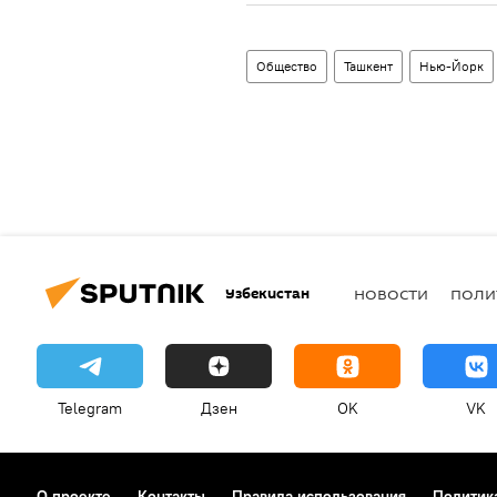
Общество
Ташкент
Нью-Йорк
Узбекистан
НОВОСТИ
ПОЛИ
Telegram
Дзен
OK
VK
О проекте
Контакты
Правила использования
Политик