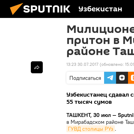
Узбекистан
Милиционе
притон в 
районе Та
13:23 30.07.2017
(обновлено:
15:0
Подписаться
Узбекистанец сдавал 
55 тысяч сумов
ТАШКЕНТ, 30 июл — Sputni
в Мирабадском районе Таш
ГУВД столицы РУз
.