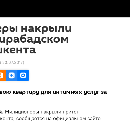
ры накрыли
Мирабадском
шкента
9 30.07.2017
)
свою квартиру для интимных услуг за
k.
Милиционеры накрыли притон
кента, сообщается на официальном сайте