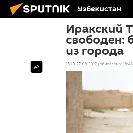
Узбекистан
Иракский 
свободен: 
из города
15:10 27.08.2017
(обновлено:
18:4