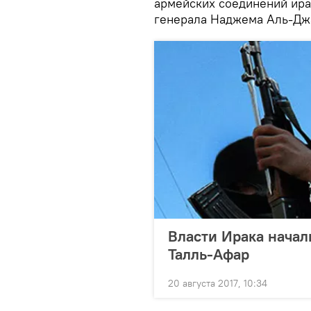
армейских соединений ира
генерала Наджема Аль-Дж
Власти Ирака начал
Талль-Афар
20 августа 2017, 10:34