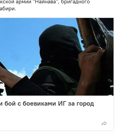
кской армии "Найнава", бригадного
абири.
и бой с боевиками ИГ за город