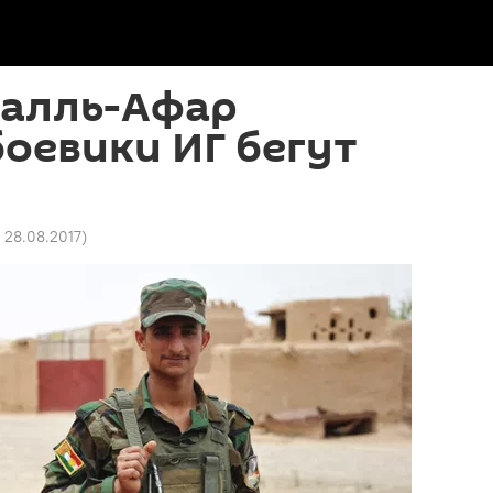
Талль-Афар
боевики ИГ бегут
6 28.08.2017
)