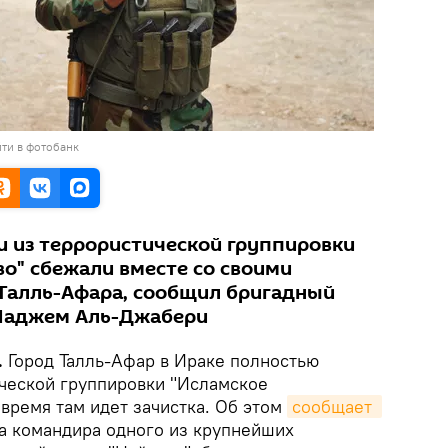
ти в фотобанк
 из террористической группировки
во" сбежали вместе со своими
 Талль-Афара, сообщил бригадный
 Наджем Аль-Джабери
.
Город Талль-Афар в Ираке полностью
ческой группировки "Исламское
 время там идет зачистка. Об этом
сообщает 
а командира одного из крупнейших