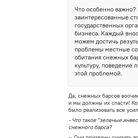
Что особенно важно? 
заинтересованные ст
государственных орг
бизнеса. Каждый внос
можем достичь резуль
проблемы местные соо
обитания снежных бар
культуру, поведение 
этой проблемой.
Да, снежных барсов воочи
и мы должны их спасти! К
было реализовать все усил
- Что такое "зеленые инвес
снежного барса?
— Они призваны снизить в