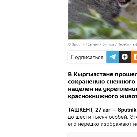
© Sputnik / Евгений Биятов
/
Перейти в 
Подписаться
В Кыргызстане проше
сохранению снежного б
нацелен на укрепление
краснокнижного живо
ТАШКЕНТ, 27 авг — Sputnik
до шести тысяч особей. Эт
его нередко изображают на