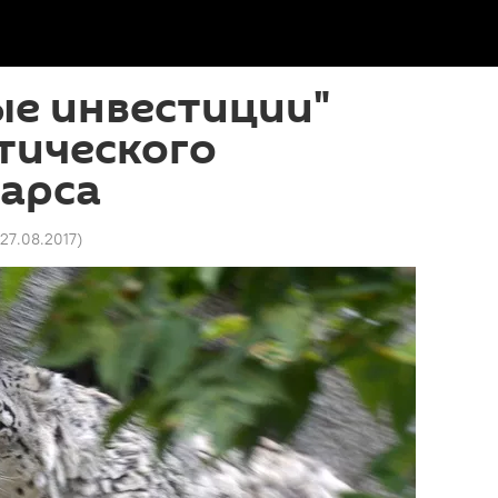
ые инвестиции"
тического
барса
 27.08.2017
)