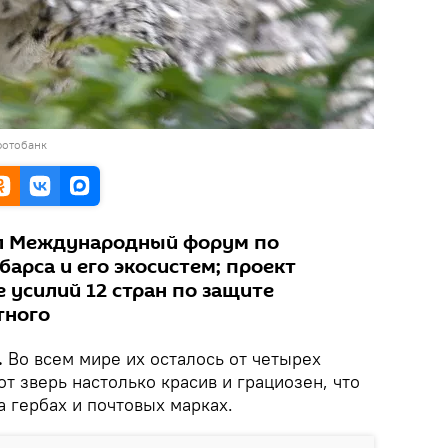
фотобанк
л Международный форум по
арса и его экосистем; проект
 усилий 12 стран по защите
тного
.
Во всем мире их осталось от четырех
от зверь настолько красив и грациозен, что
 гербах и почтовых марках.