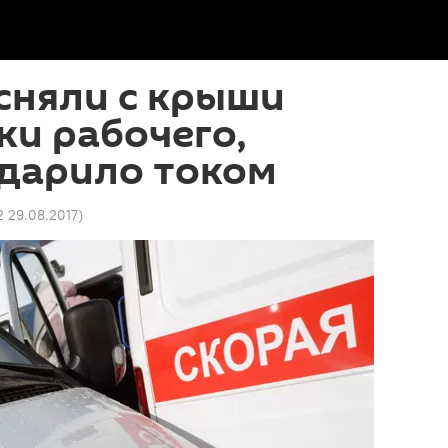
сняли с крыши
и рабочего,
ударило током
2 29.08.2017
)