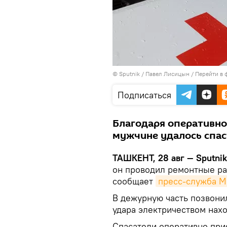
© Sputnik / Павел Лисицын
/
Перейти в 
Подписаться
Благодаря оперативно
мужчине удалось спас
ТАШКЕНТ, 28 авг — Sputni
он проводил ремонтные ра
сообщает
пресс-служба М
В дежурную часть позвонил
удара электричеством нахо
Спасатели оперативно при