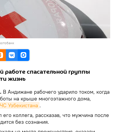
фотобанк
й работе спасательной группы
ти жизнь
k.
В Андижане рабочего ударило током, когда
боты на крыше многоэтажного дома,
ЧС Узбекистана
.
 его коллега, рассказав, что мужчина после
дится без сознания.
ехали на место происшествия, оказали