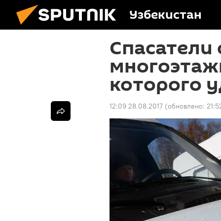
Узбекистан
Спасатели 
многоэтажк
которого 
12:09 28.08.2017
(обновлено:
21:5