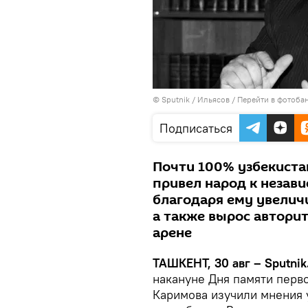
© Sputnik / Ильясов
/
Перейти в фотоба
Подписаться
Почти 100% узбекиста
привел народ к незави
благодаря ему увеличи
а также вырос автори
арене
ТАШКЕНТ, 30 авг – Sputnik
накануне Дня памяти перв
Каримова изучили мнения у