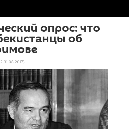
еский опрос: что
бекистанцы об
римове
02 31.08.2017
)