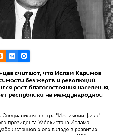
нк
нцев считают, что Ислам Каримов
симости без жертв и революций,
лся рост благосостояния населения,
тет республики на международной
.
Специалисты центра "Ижтимоий фикр"
ого президента Узбекистана Ислама
збекистанцев о его вкладе в развитие