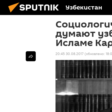
Узбекистан
Социологич
думают уз
Исламе Ка
20:45 30.08.2017
(обновлено:
18: