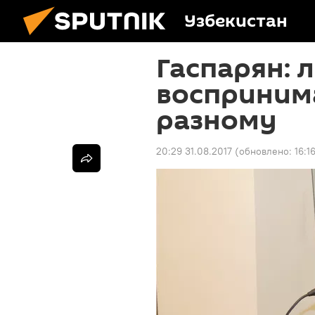
Узбекистан
Гаспарян: 
восприним
разному
20:29 31.08.2017
(обновлено:
16:1