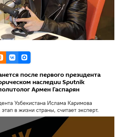
анется после первого президента
торическом наследии Sputnik
 политолог Армен Гаспарян
дента Узбекистана Ислама Каримова
тап в жизни страны, считает эксперт.