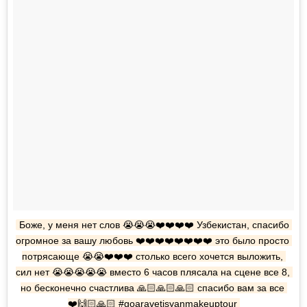
Боже, у меня нет слов 😭😭😭❤️❤️❤️❤️ Узбекистан, спасибо 
огромное за вашу любовь ❤️❤️❤️❤️❤️❤️❤️❤️ это было просто 
потрясающе 😭😭❤️❤️❤️ столько всего хочется выложить, 
сил нет 😭😭😭😭😭 вместо 6 часов плясала на сцене все 8, 
но бесконечно счастлива 🙏🏻🙏🏻🙏🏻 спасибо вам за все 
❤️🙌🏻🙏🏻 #goaravetisyanmakeuptour 