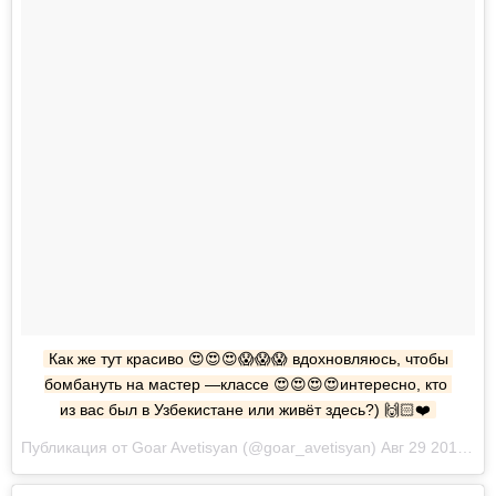
Как же тут красиво 😍😍😍😱😱😱 вдохновляюсь, чтобы 
бомбануть на мастер —классе 😍😍😍😍интересно, кто 
из вас был в Узбекистане или живёт здесь?) 🙌🏻❤️
Публикация от Goar Avetisyan (@goar_avetisyan) Авг 29 2017 в 8:21 PDT