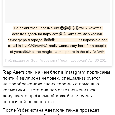
Не влюбиться невозможно 😱😱😍😍😍так и хочется 
остаться здесь на пару лет 😱😍 какая-то магическая 
атмосфера в городе 😍😍😍 __________ It's impossible not 
to fall in love😱😱😍😍😍 really wanna stay here for a couple 
of years😱😍 some magical atmosphere in the city 😍😍😍
Публикация от Goar Avetisyan (@goar_avetisyan) Авг 30 2017 в 6:06 PDT
Гоар Аветисян, на чей блог в Instagram подписаны
почти 4 миллиона человек, специализируется
на преображениях своих героинь с помощью
косметики. Часто она помогает измениться
девушкам с проблемной кожей или очень
необычной внешностью.
После Узбекистана Аветисян также проведет