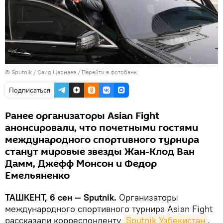
© Sputnik / Саид Царнаев
/
Перейти в фотобанк
Подписаться
Ранее организаторы Asian Fight
анонсировали, что почетными гостями
международного спортивного турнира
станут мировые звезды Жан-Клод Ван
Дамм, Джефф Монсон и Федор
Емельяненко
ТАШКЕНТ, 6 сен — Sputnik.
Организаторы
международного спортивного турнира Asian Fight
рассказали корреспонденту
Sputnik Узбекистан
,