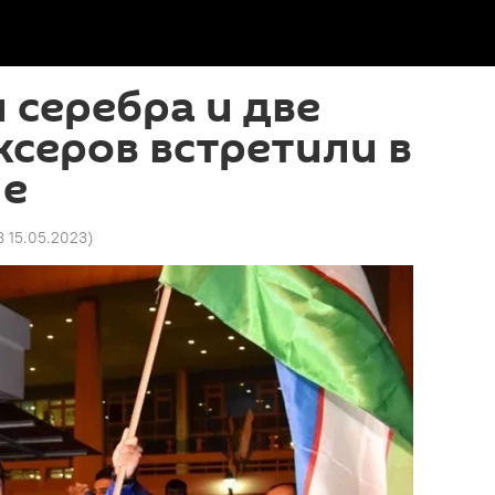
и серебра и две
ксеров встретили в
не
8 15.05.2023
)