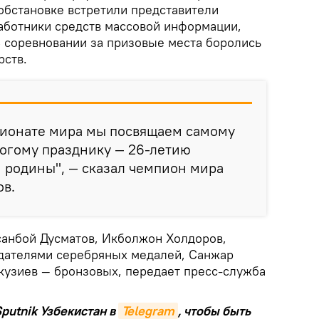
обстановке встретили представители
работники средств массовой информации,
 соревновании за призовые места боролись
рств.
пионате мира мы посвящаем самому
рогому празднику — 26-летию
 родины", — сказал чемпион мира
ов.
санбой Дусматов, Икболжон Холдоров,
дателями серебряных медалей, Санжар
кузиев — бронзовых, передает пресс-служба
putnik Узбекистан в
Telegram
, чтобы быть