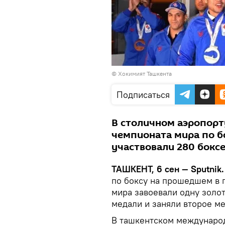
© Хокимият Ташкента
Подписаться
В столичном аэропорт
чемпионата мира по бо
участвовали 280 боксе
ТАШКЕНТ, 6 сен — Sputnik
по боксу на прошедшем в 
мира завоевали одну золо
медали и заняли второе м
В ташкентском междунаро