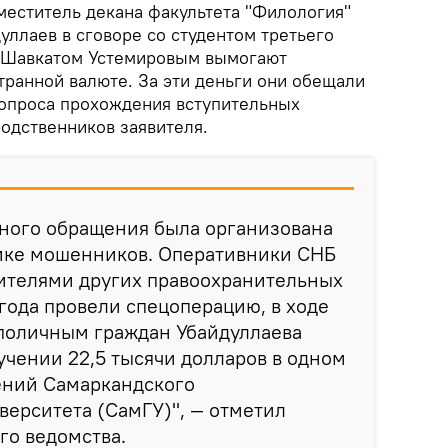
меститель декана факультета "Филология"
ллаев в сговоре со студентом третьего
а Шавкатом Устемировым вымогают
транной валюте. За эти деньги они обещали
опроса прохождения вступительных
родственников заявителя.
нного обращения была организована
мке мошенников. Оперативники СНБ
вителями других правоохранительных
 года провели спецоперацию, в ходе
 поличным граждан Убайдуллаева
учении 22,5 тысячи долларов в одном
ний Самаркандского
верситета (СамГУ)", — отметил
го ведомства.