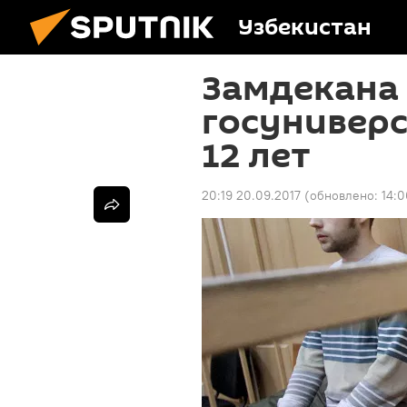
Узбекистан
Замдекана
госуниверс
12 лет
20:19 20.09.2017
(обновлено:
14:0