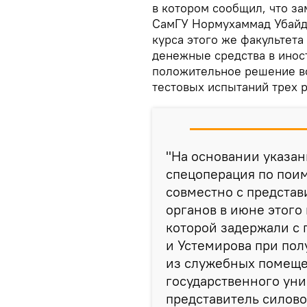
в котором сообщил, что за
СамГУ Нормухаммад Убайду
курса этого же факультет
денежные средства в инос
положительное решение в
тестовых испытаний трех 
"На основании указа
спецоперация по пои
совместно с предста
органов в июне этого
которой задержали с
и Устемирова при пол
из служебных помеще
государственного уни
представитель силово