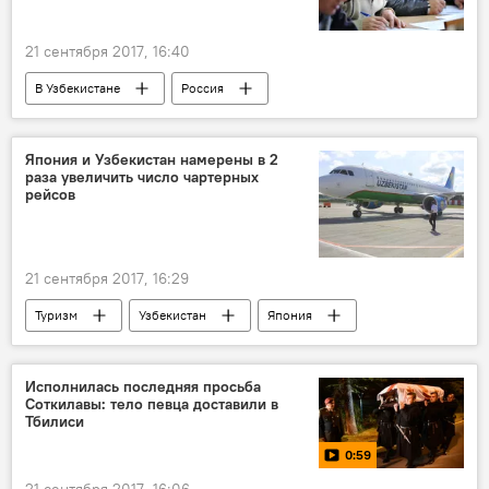
21 сентября 2017, 16:40
В Узбекистане
Россия
Южная Корея
Япония
Миграционное законодательство России
Япония и Узбекистан намерены в 2
раза увеличить число чартерных
рейсов
21 сентября 2017, 16:29
Туризм
Узбекистан
Япония
Чартер
Исполнилась последняя просьба
Соткилавы: тело певца доставили в
Тбилиси
0:59