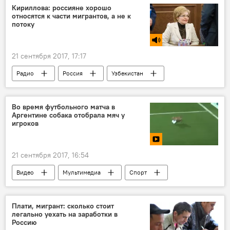
Массовая стычка с участием мигрантов у ТЦ "Москва"
Кириллова: россияне хорошо
относятся к части мигрантов, а не к
потоку
21 сентября 2017, 17:17
Радио
Россия
Узбекистан
Таджикистан
Центральная Азия
Мигранты
Во время футбольного матча в
Аргентине собака отобрала мяч у
Миграционное законодательство России
игроков
21 сентября 2017, 16:54
Видео
Мультимедиа
Спорт
В мире
Аргентина
собака
футбол
Плати, мигрант: сколько стоит
легально уехать на заработки в
Россию