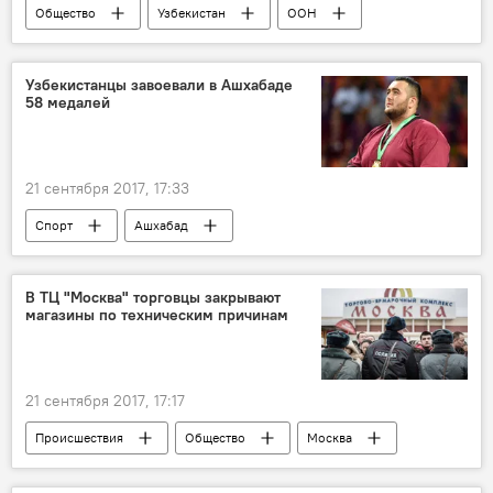
Общество
Узбекистан
ООН
снежные барсы
ирбисы
Узбекистанцы завоевали в Ашхабаде
58 медалей
21 сентября 2017, 17:33
Спорт
Ашхабад
V Азиатские игры в закрытых помещениях и по боевым искусствам
Сборная Узбекистана на V Азиатских игр в закрытых помещениях и по боевым искусствам
В ТЦ "Москва" торговцы закрывают
магазины по техническим причинам
21 сентября 2017, 17:17
Происшествия
Общество
Москва
Мигранты
массовая драка