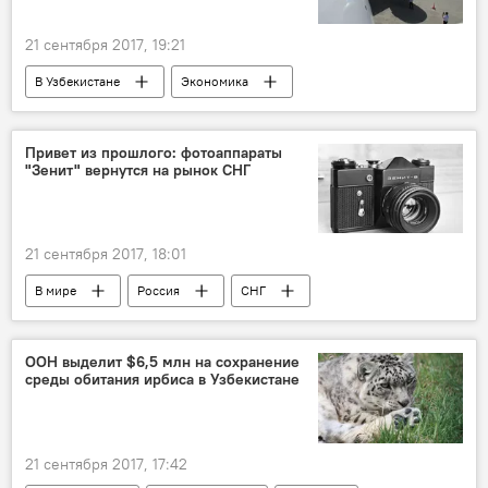
21 сентября 2017, 19:21
В Узбекистане
Экономика
Узбекистон хаво йуллари
Boeing 787-8 Dreamliner
Привет из прошлого: фотоаппараты
"Зенит" вернутся на рынок СНГ
21 сентября 2017, 18:01
В мире
Россия
СНГ
производство
Зенит
фотоаппарат
ООН выделит $6,5 млн на сохранение
среды обитания ирбиса в Узбекистане
21 сентября 2017, 17:42