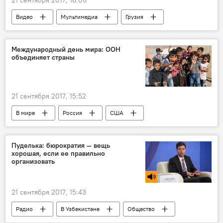
21 сентября 2017, 16:06
Видео
Мультимедиа
Грузия
Зураб Соткилава
Международный день мира: ООН
объединяет страны
21 сентября 2017, 15:52
В мире
Россия
США
Узбекистан
ООН
Генассамблея ООН
День мира
Пуделька: бюрократия — вещь
хорошая, если ее правильно
организовать
21 сентября 2017, 15:43
Радио
В Узбекистане
Общество