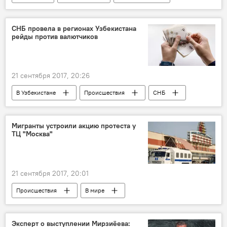
Генпрокуратура Узбекистана
МИД Узбекистана
СНБ
СНБ провела в регионах Узбекистана
рейды против валютчиков
МВД Узбекистана
21 сентября 2017, 20:26
В Узбекистане
Происшествия
СНБ
Происшествия и криминал в Узбекистане
Мигранты устроили акцию протеста у
ТЦ "Москва"
21 сентября 2017, 20:01
Происшествия
В мире
Массовая стычка с участием мигрантов у ТЦ "Москва"
Россия
Узбекистан
Таджикистан
Эксперт о выступлении Мирзиёева: