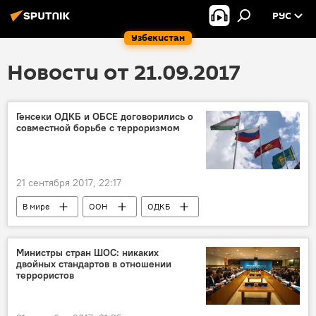
РУС
Узбекистан
Новости от 21.09.2017
Генсеки ОДКБ и ОБСЕ договорились о
совместной борьбе с терроризмом
21 сентября 2017, 22:17
В мире
ООН
ОДКБ
Генпрокуратура России
Борьба с терроризмом
Министры стран ШОС: никаких
двойных стандартов в отношении
террористов