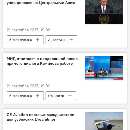
упор делался на Центральную Азию
Торговый центр "Москва"
Мигранты
протест
торговый центр
21 сентября 2017, 19:38
В Узбекистане
Аналитика
Визит Шавката Мирзиёева в США
США
Центральная Азия
Шавкат Мирзиёев
МИД отчитался о проделанной после
прямого диалога Камилова работе
21 сентября 2017, 19:36
В Узбекистане
Общество
Узбекистан
Абдулазиз Камилов
МИД Узбекистана
Журналист
СМИ
GE Aviation поставит авиадвигатели
для узбекских Dreamliner
прямой диалог