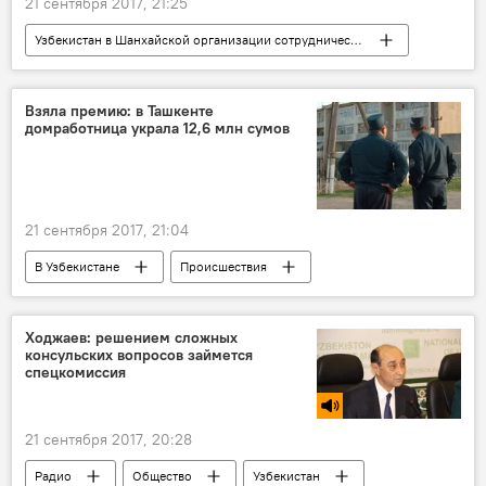
21 сентября 2017, 21:25
Узбекистан в Шанхайской организации сотрудничества
Абдулазиз Камилов
МИД Узбекистана
ШОС
Политика
Взяла премию: в Ташкенте
домработница украла 12,6 млн сумов
21 сентября 2017, 21:04
В Узбекистане
Происшествия
Узбекистан
ГУВД Ташкента
Происшествия и криминал в Узбекистане
Ходжаев: решением сложных
консульских вопросов займется
Кража
спецкомиссия
21 сентября 2017, 20:28
Радио
Общество
Узбекистан