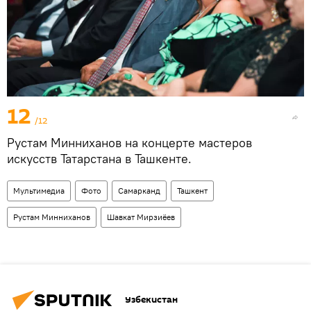
12
/12
Рустам Минниханов на концерте мастеров
искусств Татарстана в Ташкенте.
Мультимедиа
Фото
Самарканд
Ташкент
Рустам Минниханов
Шавкат Мирзиёев
Узбекистан