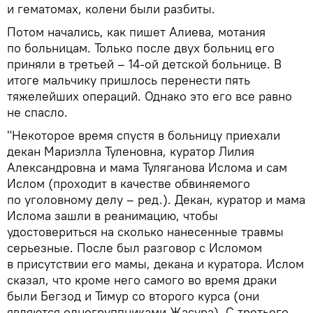
и гематомах, колени были разбиты.
Потом начались, как пишет Алиева, мотания
по больницам. Только после двух больниц его
приняли в третьей – 14-ой детской больнице. В
итоге мальчику пришлось перенести пять
тяжелейших операций. Однако это его все равно
не спасло.
"Некоторое время спустя в больницу приехали
декан Мариэлла Туленовна, куратор Лилия
Александровна и мама Туляганова Ислома и сам
Ислом (проходит в качестве обвиняемого
по уголовному делу – ред.). Декан, куратор и мама
Ислома зашли в реанимацию, чтобы
удостовериться на сколько нанесенные травмы
серьезные. После был разговор с Исломом
в присутствии его мамы, декана и куратора. Ислом
сказал, что кроме него самого во время драки
были Бегзод и Тимур со второго курса (они
являются одногруппниками Жасура). С третьего