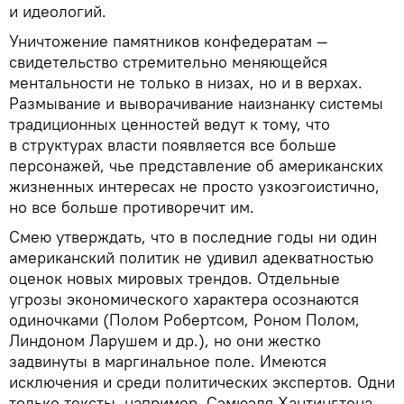
и идеологий.
Уничтожение памятников конфедератам —
свидетельство стремительно меняющейся
ментальности не только в низах, но и в верхах.
Размывание и выворачивание наизнанку системы
традиционных ценностей ведут к тому, что
в структурах власти появляется все больше
персонажей, чье представление об американских
жизненных интересах не просто узкоэгоистично,
но все больше противоречит им.
Смею утверждать, что в последние годы ни один
американский политик не удивил адекватностью
оценок новых мировых трендов. Отдельные
угрозы экономического характера осознаются
одиночками (Полом Робертсом, Роном Полом,
Линдоном Ларушем и др.), но они жестко
задвинуты в маргинальное поле. Имеются
исключения и среди политических экспертов. Одни
только тексты, например, Сэмюэля Хантингтона