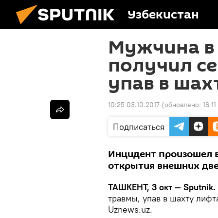
Узбекистан
Мужчина в
получил се
упав в шах
10:25 03.10.2017
(обновлено:
16:11
Подписаться
Инцидент произошел в
открытия внешних дв
ТАШКЕНТ, 3 окт — Sputnik.
травмы, упав в шахту лифт
Uznews.uz.