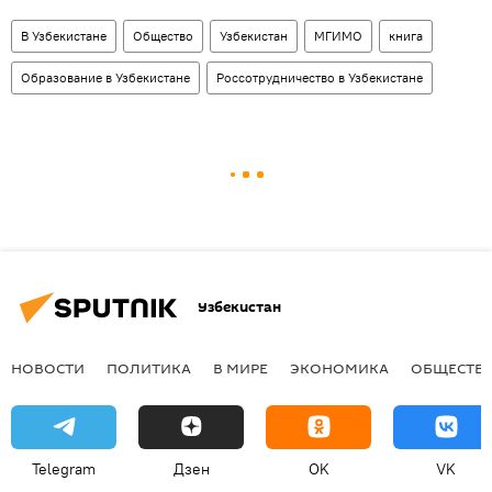
В Узбекистане
Общество
Узбекистан
МГИМО
книга
Образование в Узбекистане
Россотрудничество в Узбекистане
Узбекистан
НОВОСТИ
ПОЛИТИКА
В МИРЕ
ЭКОНОМИКА
ОБЩЕСТВ
Telegram
Дзен
OK
VK