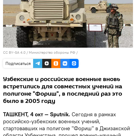
CC BY-SA 4.0
/ Министерство обороны РФ /
Подписаться
Узбекские и российские военные вновь
встретились для совместных учений на
полигоне "Фориш", в последний раз это
было в 2005 году
ТАШКЕНТ, 4 окт — Sputnik.
Сегодня в рамках
российско-узбекских военных учений,
стартовавших на полигоне "Фориш" в Джизакской
области Узбекистана, прошел военно-научный