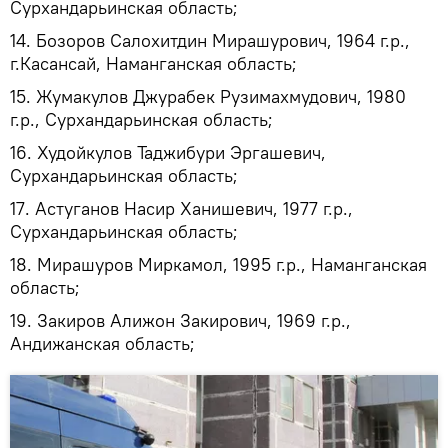
Сурхандарьинская область;
14. Бозоров Салохитдин Мирашурович, 1964 г.р.,
г.Касансай, Наманганская область;
15. Жумакулов Джурабек Рузимахмудович, 1980
г.р., Сурхандарьинская область;
16. Худойкулов Таджибури Эргашевич,
Сурхандарьинская область;
17. Астуганов Насир Ханишевич, 1977 г.р.,
Сурхандарьинская область;
18. Мирашуров Миркамол, 1995 г.р., Наманганская
область;
19. Закиров Алижон Закирович, 1969 г.р.,
Андижанская область;