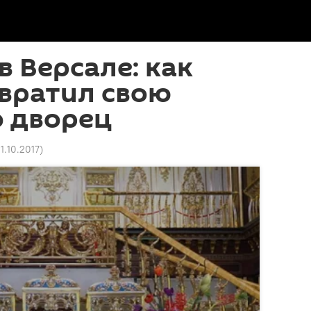
в Версале: как
вратил свою
о дворец
11.10.2017
)