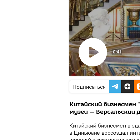
0:41
Воспроизвести
видео
Подписаться
Китайский бизнесмен 
музеи — Версальский 
Китайский бизнесмен в з
в Циньюане воссоздал ин
королей и разместил там 