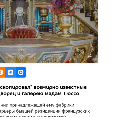
"скопировал" всемирно известные
дворец и галерею мадам Тюссо
дании принадлежащей ему фабрики
терьеры бывшей резиденции французских
восковые копии знаменитостей.