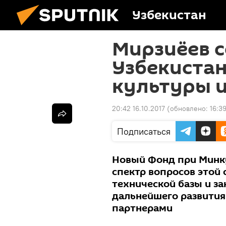
Узбекистан
Мирзиёев с
Узбекистан
культуры и
20:42 16.10.2017
(обновлено:
16:39
Подписаться
Новый Фонд при Минку
спектр вопросов этой 
технической базы и з
дальнейшего развити
партнерами