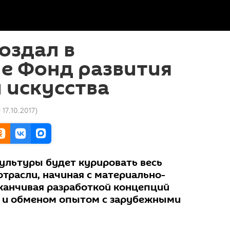
оздал в
е Фонд развития
 искусства
 17.10.2017
)
льтуры будет курировать весь
отрасли, начиная с материально-
аканчивая разработкой концепций
я и обменом опытом с зарубежными