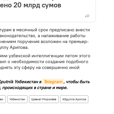
ено 20 млрд сумов
турам в месячный срок предписано внести
аконодательство, а налаживание работы
лнением поручения возложен на премьер-
уллу Арипова.
лями узбекской интеллигенции летом этого
явил о необходимости создания подобного
однять эту сферу на совершенно иной
putnik Узбекистан в
Telegram
, чтобы быть
, происходящих в стране и мире.
во
Узбекистан
Шавкат Мирзиёев
Абдулла Арипов