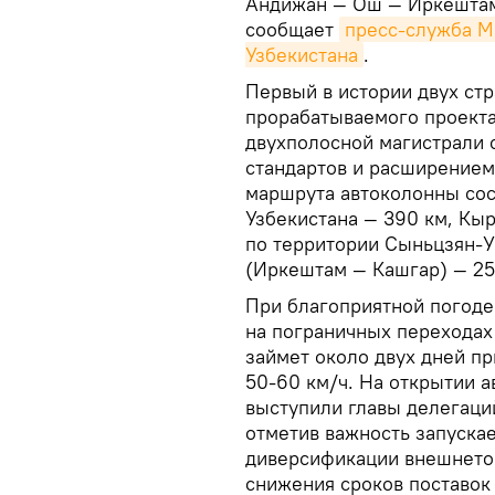
Андижан — Ош — Иркештам 
сообщает
пресс-служба М
Узбекистана
.
Первый в истории двух стр
прорабатываемого проекта
двухполосной магистрали 
стандартов и расширением
маршрута автоколонны сост
Узбекистана — 390 км, Кы
по территории Сыньцзян-У
(Иркештам — Кашгар) — 25
При благоприятной погоде
на пограничных переходах
займет около двух дней п
50-60 км/ч. На открытии 
выступили главы делегаций
отметив важность запускае
диверсификации внешнето
снижения сроков поставок 