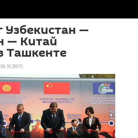
 Узбекистан —
н — Китай
в Ташкенте
 30.10.2017
)