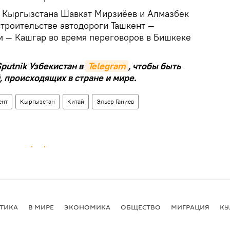
и Кыргызстана Шавкат Мирзиёев и Алмазбек
строительстве автодороги Ташкент —
 — Кашгар во время переговоров в Бишкеке
putnik Узбекистан в
Telegram
, чтобы быть
, происходящих в стране и мире.
ент
Кыргызстан
Китай
Эльер Ганиев
ТИКА
В МИРЕ
ЭКОНОМИКА
ОБЩЕСТВО
МИГРАЦИЯ
КУ