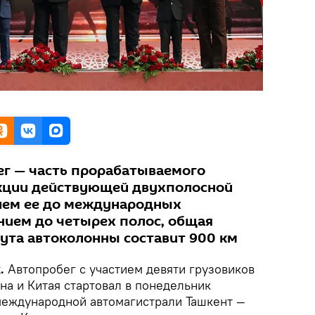
г — часть прорабатываемого
укции действующей двухполосной
ием ее до международных
нием до четырех полос, общая
та автоколонны составит 900 км
.
Автопробег с участием девяти грузовиков
на и Китая стартовал в понедельник
международной автомагистрали Ташкент —