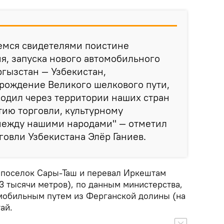
яемся свидетелями поистине
я, запуска нового автомобильного
гызстан — Узбекистан,
рождение Великого шелкового пути,
ходил через территории наших стран
тию торговли, культурному
между нашими народами" — отметил
овли Узбекистана Элёр Ганиев.
 поселок Сары-Таш и перевал Иркештам
3 тысячи метров), по данным министерства,
мобильным путем из Ферганской долины (на
ай.