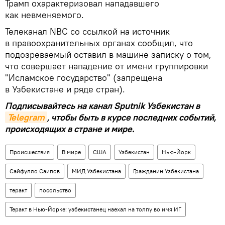
Трамп охарактеризовал нападавшего
как невменяемого.
Телеканал NBC со ссылкой на источник
в правоохранительных органах сообщил, что
подозреваемый оставил в машине записку о том,
что совершает нападение от имени группировки
"Исламское государство" (запрещена
в Узбекистане и ряде стран).
Подписывайтесь на канал Sputnik Узбекистан в
Telegram
, чтобы быть в курсе последних событий,
происходящих в стране и мире.
Происшествия
В мире
США
Узбекистан
Нью-Йорк
Сайфулло Саипов
МИД Узбекистана
Гражданин Узбекистана
теракт
посольство
Теракт в Нью-Йорке: узбекистанец наехал на толпу во имя ИГ