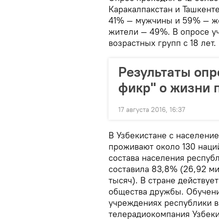
Каракалпакстан и Ташкенте
41% — мужчины и 59% — ж
жители — 49%. В опросе у
возрастных групп с 18 лет.
Результаты опр
фикр" о жизни 
17 августа 2016, 16:37
В Узбекистане с населени
проживают около 130 наций
состава населения республ
составила 83,8% (26,92 ми
тысяч). В стране действуе
общества дружбы. Обучени
учреждениях республики в
телерадиокомпания Узбеки