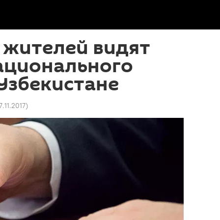
 жителей видят
ационального
 Узбекистане
7.11.2017
)