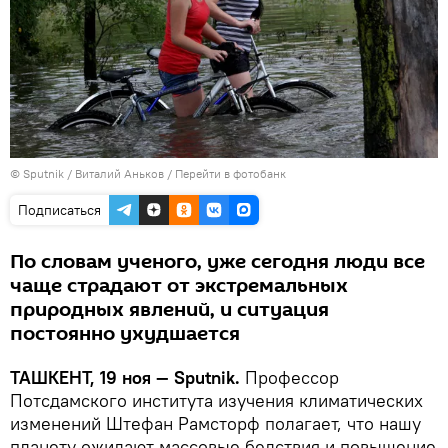
© Sputnik / Виталий Аньков
/
Перейти в фотобанк
Подписаться
По словам ученого, уже сегодня люди все
чаще страдают от экстремальных
природных явлений, и ситуация
постоянно ухудшается
ТАШКЕНТ, 19 ноя — Sputnik.
Профессор
Потсдамского института изучения климатических
изменений Штефан Рамсторф полагает, что нашу
планету ожидают массовые бедствия и повышение