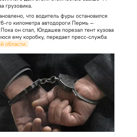
а грузовика.
ановлено, что водитель фуры остановился
26-го километра автодороги Пермь —
 Пока он спал, Юлдашев порезал тент кузова
юся ему коробку, передает пресс-служба
й области.