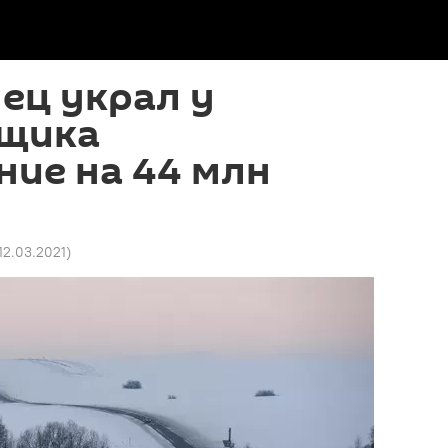
ец украл у
щика
ие на 44 млн
 12.03.2021
)