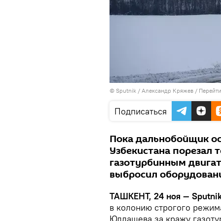
© Sputnik / Александр Кряжев
/
Перейти
Подписаться
Пока дальнобойщик ос
Узбекистана порезал 
газотурбинным двигате
выбросил оборудован
ТАШКЕНТ, 24 ноя — Sputnik
в колонию строгого режим
Юлдашева за кражу газоту