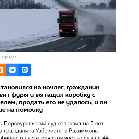
 в фотобанк
тановился на ночлег, гражданин
тент фуры и вытащил коробку с
лем, продать его не удалось, и он
ие на помойку
.
Первоуральский суд отправил на 5 лет
а гражданина Узбекистана Рахимжона
рбинного двигателя стоимостью свыше 44