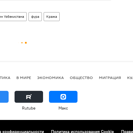
н Узбекистана
фура
Кража
ТИКА
В МИРЕ
ЭКОНОМИКА
ОБЩЕСТВО
МИГРАЦИЯ
КУ
Rutube
Макс
а конфиденциальности
Политика использования Cookie
Прави