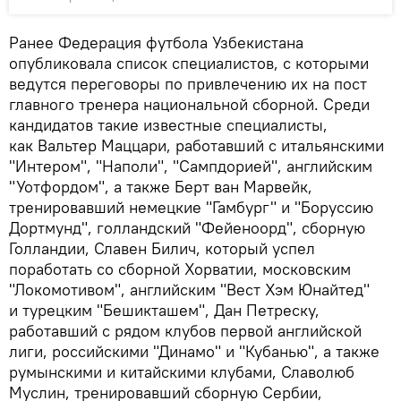
Ранее Федерация футбола Узбекистана
опубликовала список специалистов, с которыми
ведутся переговоры по привлечению их на пост
главного тренера национальной сборной. Среди
кандидатов такие известные специалисты,
как Вальтер Маццари, работавший с итальянскими
"Интером", "Наполи", "Сампдорией", английским
"Уотфордом", а также Берт ван Марвейк,
тренировавший немецкие "Гамбург" и "Боруссию
Дортмунд", голландский "Фейеноорд", сборную
Голландии, Славен Билич, который успел
поработать со сборной Хорватии, московским
"Локомотивом", английским "Вест Хэм Юнайтед"
и турецким "Бешикташем", Дан Петреску,
работавший с рядом клубов первой английской
лиги, российскими "Динамо" и "Кубанью", а также
румынскими и китайскими клубами, Славолюб
Муслин, тренировавший сборную Сербии,