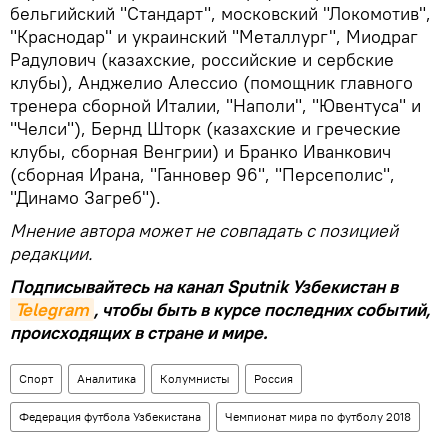
бельгийский "Стандарт", московский "Локомотив",
"Краснодар" и украинский "Металлург", Миодраг
Радулович (казахские, российские и сербские
клубы), Анджелио Алессио (помощник главного
тренера сборной Италии, "Наполи", "Ювентуса" и
"Челси"), Бернд Шторк (казахские и греческие
клубы, сборная Венгрии) и Бранко Иванкович
(сборная Ирана, "Ганновер 96", "Персеполис",
"Динамо Загреб").
Мнение автора может не совпадать с позицией
редакции.
Подписывайтесь на канал Sputnik Узбекистан в
Telegram
, чтобы быть в курсе последних событий,
происходящих в стране и мире.
Спорт
Аналитика
Колумнисты
Россия
Федерация футбола Узбекистана
Чемпионат мира по футболу 2018