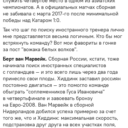
служить четвертое место в одном из азиатских
чемпионатов. А в официальных матчах сборная
не забивала с марта 2017-го после минимальной
победы над Катаром 1:0.
Так что шаг по поиску иностранного тренера лично
мне представляется весьма логичным. Кто бы мог
встряхнуть команду? Вот мои фавориты в гонке
за пост "вожака белых волков".
Берт ван Марвейк.
Сборная России, кстати, тоже
начинала поиск иностранных специалистов
с голландцев — и это всего лишь через два года
принесло свои плоды. Хиддинк заставил россиян
постоянно двигаться — это помогло команде
обыграть "соплеменников Гуса Ивановича"
в четвертьфинале и завоевать бронзу
на Евро-2008. Ван Марвейк в сборной
Нидерландов добился успеха примерно за счет
того же, что и Хиддинк: максимальная скорость,
подстраховка друг друга на всех участках поля,