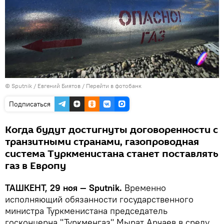
© Sputnik / Евгений Биятов
/
Перейти в фотобанк
Подписаться
Когда будут достигнуты договоренности с
транзитными странами, газопроводная
система Туркменистана станет поставлять
газ в Европу
ТАШКЕНТ, 29 ноя — Sputnik.
Временно
исполняющий обязанности государственного
министра Туркменистана председатель
госконцерна "Туркменгаз" Мырат Арчаев в среду