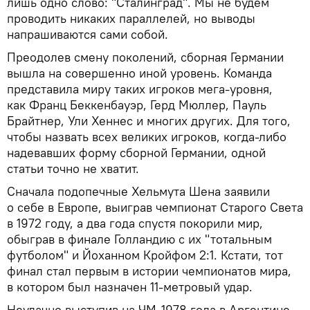
лишь одно слово: "Сталинград". Мы не будем
проводить никаких параллелей, но выводы
напрашиваются сами собой.
Преодолев смену поколений, сборная Германии
вышла на совершенно иной уровень. Команда
представила миру таких игроков мега-уровня,
как Франц Беккенбауэр, Герд Мюллер, Пауль
Брайтнер, Ули Хеннес и многих других. Для того,
чтобы назвать всех великих игроков, когда-либо
надевавших форму сборной Германии, одной
статьи точно не хватит.
Сначала подопечные Хельмута Шена заявили
о себе в Европе, выиграв чемпионат Старого Света
в 1972 году, а два года спустя покорили мир,
обыграв в финале Голландию с их "тотальным
футболом" и Йоханном Кройфом 2:1. Кстати, тот
финал стал первым в истории чемпионатов мира,
в котором был назначен 11-метровый удар.
Неудачно выступив на ЧМ-1978 года в Аргентине,