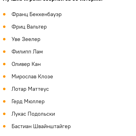
Франц Беккенбауэр
Фриц Вальтер
Уве Зеелер
Филипп Лам
Оливер Кан
Мирослав Клозе
Лотар Маттеус
Герд Мюллер
Лукас Подольски
Бастиан Швайнштайгер