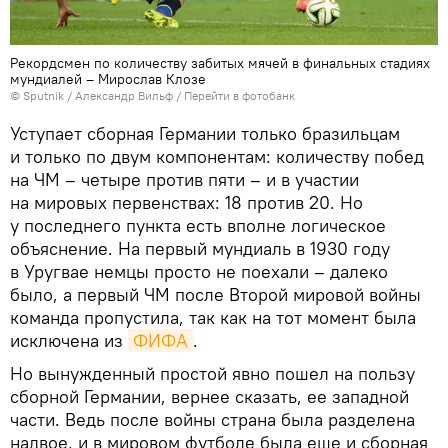
Рекордсмен по количеству забитых мячей в финальных стадиях
мундиалей – Мирослав Клозе
© Sputnik / Александр Вильф
/
Перейти в фотобанк
Уступает сборная Германии только бразильцам
и только по двум компонентам: количеству побед
на ЧМ – четыре против пяти – и в участии
на мировых первенствах: 18 против 20. Но
у последнего пункта есть вполне логическое
объяснение. На первый мундиаль в 1930 году
в Уругвае немцы просто не поехали – далеко
было, а первый ЧМ после Второй мировой войны
команда пропустила, так как на тот момент была
исключена из
ФИФА
.
Но вынужденный простой явно пошел на пользу
сборной Германии, вернее сказать, ее западной
части. Ведь после войны страна была разделена
надвое, и в мировом футболе была еще и сборная