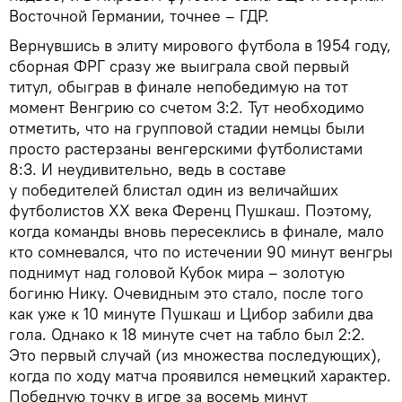
Восточной Германии, точнее – ГДР.
Вернувшись в элиту мирового футбола в 1954 году,
сборная ФРГ сразу же выиграла свой первый
титул, обыграв в финале непобедимую на тот
момент Венгрию со счетом 3:2. Тут необходимо
отметить, что на групповой стадии немцы были
просто растерзаны венгерскими футболистами
8:3. И неудивительно, ведь в составе
у победителей блистал один из величайших
футболистов XX века Ференц Пушкаш. Поэтому,
когда команды вновь пересеклись в финале, мало
кто сомневался, что по истечении 90 минут венгры
поднимут над головой Кубок мира – золотую
богиню Нику. Очевидным это стало, после того
как уже к 10 минуте Пушкаш и Цибор забили два
гола. Однако к 18 минуте счет на табло был 2:2.
Это первый случай (из множества последующих),
когда по ходу матча проявился немецкий характер.
Победную точку в игре за восемь минут