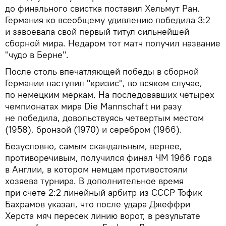
до финального свистка поставил Хельмут Ран.
Германия ко всеобщему удивлению победила 3:2
и завоевала свой первый титул сильнейшей
сборной мира. Недаром тот матч получил название
"чудо в Берне".
После столь впечатляющей победы в сборной
Германии наступил "кризис", во всяком случае,
по немецким меркам. На последовавших четырех
чемпионатах мира Die Mannschaft ни разу
не победила, довольствуясь четвертым местом
(1958), бронзой (1970) и серебром (1966).
Безусловно, самым скандальным, вернее,
противоречивым, получился финал ЧМ 1966 года
в Англии, в котором немцам противостояли
хозяева турнира. В дополнительное время
при счете 2:2 линейный арбитр из СССР Тофик
Бахрамов указал, что после удара Джеффри
Херста мяч пересек линию ворот, в результате