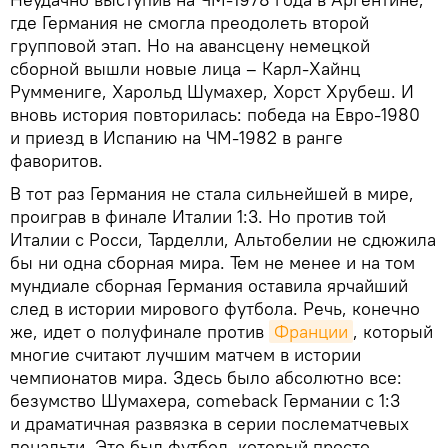
где Германия не смогла преодолеть второй
групповой этап. Но на авансцену немецкой
сборной вышли новые лица – Карл-Хайнц
Руммениге, Харольд Шумахер, Хорст Хрубеш. И
вновь история повторилась: победа на Евро-1980
и приезд в Испанию на ЧМ-1982 в ранге
фаворитов.
В тот раз Германия не стала сильнейшей в мире,
проиграв в финале Италии 1:3. Но против той
Италии с Росси, Тарделли, Альтобелии не сдюжила
бы ни одна сборная мира. Тем не менее и на том
мундиале сборная Германия оставила ярчайший
след в истории мирового футбола. Речь, конечно
же, идет о полуфинале против
Франции
, который
многие считают лучшим матчем в истории
чемпионатов мира. Здесь было абсолютно все:
безумство Шумахера, comeback Германии с 1:3
и драматичная развязка в серии послематчевых
пенальти. Это был футбол, который просто