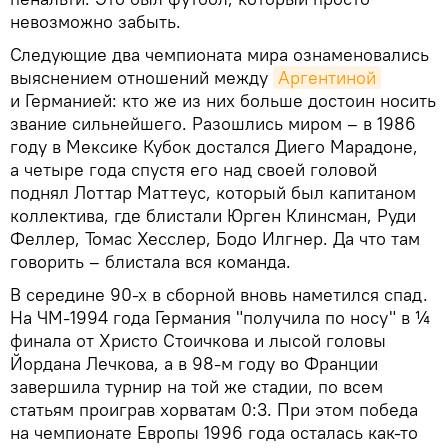
невозможно забыть.
Следующие два чемпионата мира ознаменовались
выяснением отношений между
Аргентиной
и Германией: кто же из них больше достоин носить
звание сильнейшего. Разошлись миром – в 1986
году в Мексике Кубок достался Диего Марадоне,
а четыре года спустя его над своей головой
поднял Лоттар Маттеус, который был капитаном
коллектива, где блистали Юрген Клинсман, Руди
Феллер, Томас Хесслер, Бодо Илгнер. Да что там
говорить – блистала вся команда.
В середине 90-х в сборной вновь наметился спад.
На ЧМ-1994 года Германия "получила по носу" в ¼
финала от Христо Стоичкова и лысой головы
Йордана Лечкова, а в 98-м году во Франции
завершила турнир на той же стадии, по всем
статьям проиграв хорватам 0:3. При этом победа
на чемпионате Европы 1996 года осталась как-то