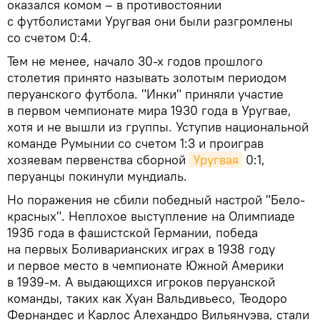
оказался комом – в противостоянии
с футболистами Уругвая они были разгромлены
со счетом 0:4.
Тем не менее, начало 30-х годов прошлого
столетия принято называть золотым периодом
перуанского футбола. "Инки" приняли участие
в первом чемпионате мира 1930 года в Уругвае,
хотя и не вышли из группы. Уступив национальной
команде Румынии со счетом 1:3 и проиграв
хозяевам первенства сборной
Уругвая
0:1,
перуанцы покинули мундиаль.
Но поражения не сбили победный настрой "Бело-
красных". Неплохое выступление на Олимпиаде
1936 года в фашистской Германии, победа
на первых Боливарианских играх в 1938 году
и первое место в чемпионате Южной Америки
в 1939-м. А выдающихся игроков перуанской
команды, таких как Хуан Вальдивьесо, Теодоро
Фернандес и Карлос Алехандро Вильянуэва, стали