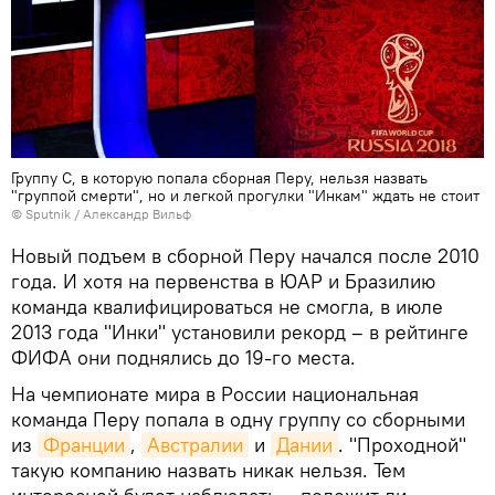
Группу С, в которую попала сборная Перу, нельзя назвать
"группой смерти", но и легкой прогулки "Инкам" ждать не стоит
© Sputnik / Александр Вильф
Новый подъем в сборной Перу начался после 2010
года. И хотя на первенства в ЮАР и Бразилию
команда квалифицироваться не смогла, в июле
2013 года "Инки" установили рекорд – в рейтинге
ФИФА они поднялись до 19-го места.
На чемпионате мира в России национальная
команда Перу попала в одну группу со сборными
из
Франции
,
Австралии
и
Дании
. "Проходной"
такую компанию назвать никак нельзя. Тем