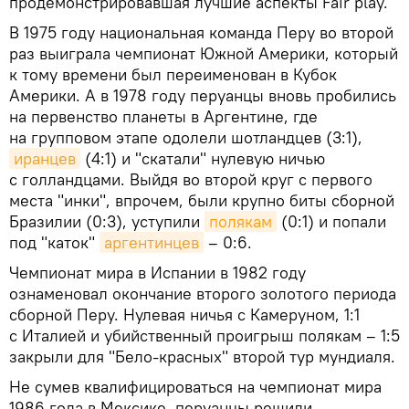
продемонстрировавшая лучшие аспекты Fair play.
В 1975 году национальная команда Перу во второй
раз выиграла чемпионат Южной Америки, который
к тому времени был переименован в Кубок
Америки. А в 1978 году перуанцы вновь пробились
на первенство планеты в Аргентине, где
на групповом этапе одолели шотландцев (3:1),
иранцев
(4:1) и "скатали" нулевую ничью
с голландцами. Выйдя во второй круг с первого
места "инки", впрочем, были крупно биты сборной
Бразилии (0:3), уступили
полякам
(0:1) и попали
под "каток"
аргентинцев
– 0:6.
Чемпионат мира в Испании в 1982 году
ознаменовал окончание второго золотого периода
сборной Перу. Нулевая ничья с Камеруном, 1:1
с Италией и убийственный проигрыш полякам – 1:5
закрыли для "Бело-красных" второй тур мундиаля.
Не сумев квалифицироваться на чемпионат мира
1986 года в Мексике, перуанцы решили