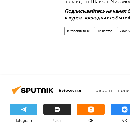
президент Шавкат Мирзиё
Подписывайтесь на канал S
в курсе последних событий
В Узбекистане
Общество
Узбек
Узбекистан
НОВОСТИ
ПОЛИ
Telegram
Дзен
OK
VK