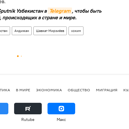
ев.
putnik Узбекистан в
Telegram
, чтобы быть
, происходящих в стране и мире.
истан
Андижан
Шавкат Мирзиёев
хоким
ТИКА
В МИРЕ
ЭКОНОМИКА
ОБЩЕСТВО
МИГРАЦИЯ
КУ
Rutube
Макс