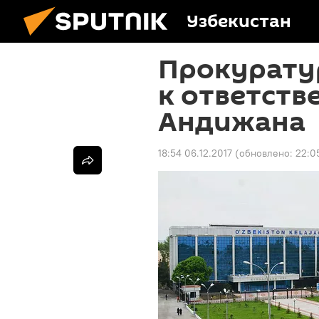
Узбекистан
Прокурату
к ответств
Андижана
18:54 06.12.2017
(обновлено:
22:0