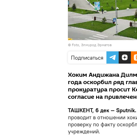
© Foto, Элмурод Эрматов
Подписаться
Хоким Андижана Дилму
года оскорбил ряд гл
прокуратура просит К
согласие на привлечен
ТАШКЕНТ, 6 дек — Sputnik
проводит в отношении хок
проверку по факту оскорб
учреждений.