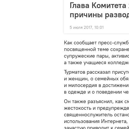
Глава Комитета
причины развод
5 июля 2017, 10:01
Как сообщает пресс-служба
посвященной теме сохране
супружеские пары, активис
а также учащиеся колледж
Турматов рассказал прису
и женщин, о семейных обя
и милосердия в достижени
в одежде и о поведении ч
Он также разъяснил, как с
жестокость и предупрежде
священнослужитель остано
использования Интернета, 
зачастую приводит к семе