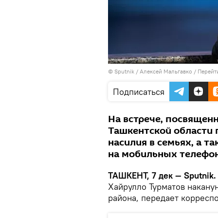
© Sputnik / Алексей Мальгавко
/
Перейт
Подписаться
На встрече, посвящен
Ташкентской области 
насилия в семьях, а т
на мобильных телефо
ТАШКЕНТ, 7 дек — Sputnik
Хайрулло Турматов накану
района, передает корреспо