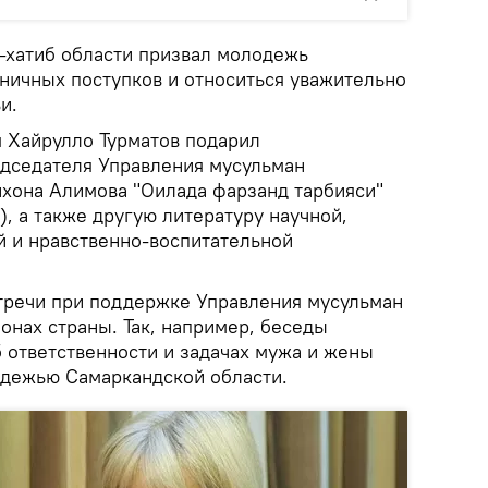
м-хатиб области призвал молодежь
ничных поступков и относиться уважительно
и.
 Хайрулло Турматов подарил
дседателя Управления мусульман
нхона Алимова "Оилада фарзанд тарбияси"
), а также другую литературу научной,
 и нравственно-воспитательной
тречи при поддержке Управления мусульман
ионах страны. Так, например, беседы
б ответственности и задачах мужа и жены
одежью Самаркандской области.