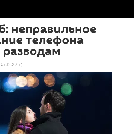
б: неправильное
ание телефона
 разводам
 07.12.2017
)