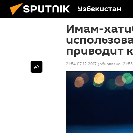
Узбекистан
Имам-хати
использов
приводит к
21:54 07.12.2017
(обновлено:
21:55