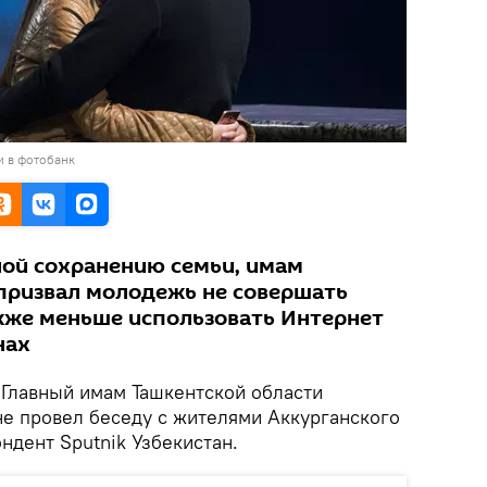
и в фотобанк
ной сохранению семьи, имам
призвал молодежь не совершать
акже меньше использовать Интернет
нах
.
Главный имам Ташкентской области
не провел беседу с жителями Аккурганского
ндент Sputnik Узбекистан.