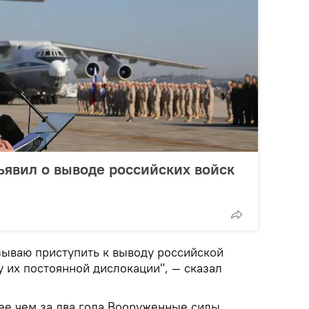
явил о выводе российских войск
ываю приступить к выводу российской
у их постоянной дислокации", — сказал
лее чем за два года Вооруженные силы