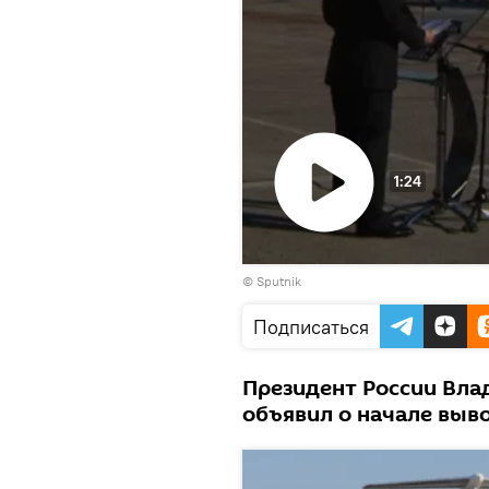
1:24
Воспроизвести
© Sputnik
видео
Подписаться
Президент России Вла
объявил о начале выво