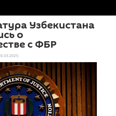
атура Узбекистана
сь о
стве с ФБР
 10.03.2021
)