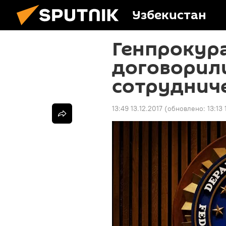
Узбекистан
Генпрокур
договорили
сотрудниче
13:49 13.12.2017
(обновлено:
13:13