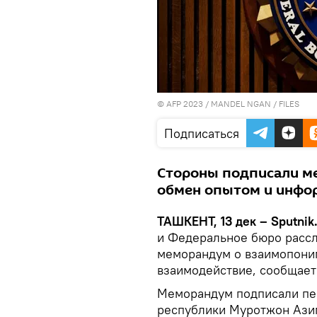
© AFP 2023 / MANDEL NGAN / FILES
Подписаться
Стороны подписали м
обмен опытом и инфо
ТАШКЕНТ, 13 дек – Sputnik
и Федеральное бюро расс
меморандум о взаимопони
взаимодействие, сообщае
Меморандум подписали пе
республики Муротжон Ази