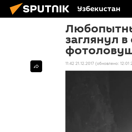
Узбекистан
Любопытны
заглянул в
фотолову
11:42 21.12.2017
(обновлено:
12:01 