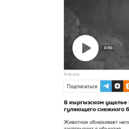
0:50
Воспроизвести
© Sputnik
видео
Подписаться
В кыргызском ущелье
гуляющего снежного б
Животное обнюхивает неп
заглядывает в объектив.