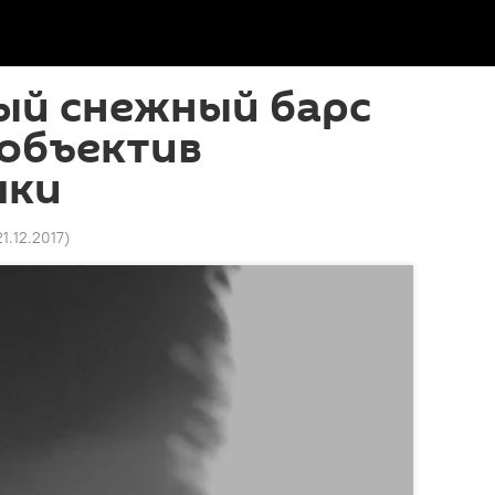
й снежный барс
 объектив
шки
21.12.2017
)