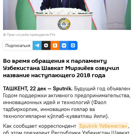
© Прес-служба президента РУз
Подписаться
Во время обращения к парламенту
Узбекистана Шавкат Мирзиёев озвучил
название наступающего 2018 года
ТАШКЕНТ, 22 дек — Sputnik.
Будущий год объявлен
Годом поддержки активного предпринимательства,
инновационных идей и технологий (Фаол
тадбиркорлик, инновацион ғоялар ва
технологияларни қўллаб-қувватлаш йили).
Как сообщает корреспондент
Sputnik Узбекистан
,
об этом президент Республики Узбекистан Шавкат