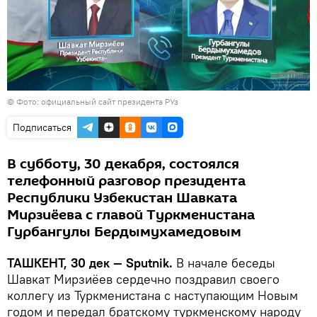
©
Фото: официальный сайт президента РУз
Подписаться
В субботу, 30 декабря, состоялся
телефонный разговор президента
Республики Узбекистан Шавката
Мирзиёева с главой Туркменистана
Гурбангулы Бердымухамедовым
ТАШКЕНТ, 30 дек — Sputnik.
В начале беседы
Шавкат Мирзиёев сердечно поздравил своего
коллегу из Туркменистана с наступающим Новым
годом и передал братскому туркменскому народу