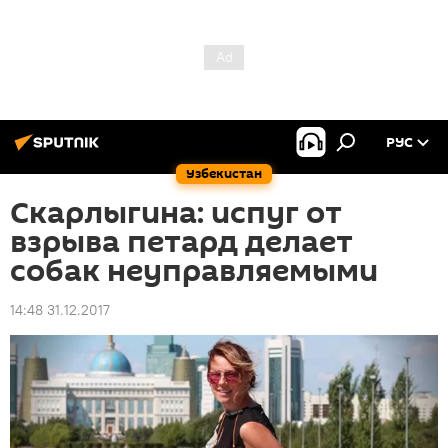
РУС
Узбекистан
Скарлыгина: испуг от
взрыва петард делает
собак неуправляемыми
14:48 31.12.2017