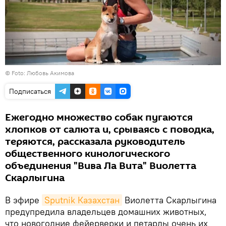
©
Foto: Любовь Акимова
Подписаться
Ежегодно множество собак пугаются
хлопков от салюта и, срываясь с поводка,
теряются, рассказала руководитель
общественного кинологического
объединения "Вива Ла Вита" Виолетта
Скарлыгина
В эфире
Sputnik Казахстан
Виолетта Скарлыгина
предупредила владельцев домашних животных,
что новогодние фейерверки и петарды очень их